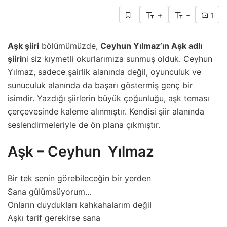
+
-
1
Aşk şiiri
bölümümüzde,
Ceyhun Yılmaz’ın Aşk adlı
şiiri
ni siz kıymetli okurlarımıza sunmuş olduk. Ceyhun
Yılmaz, sadece şairlik alanında değil, oyunculuk ve
sunuculuk alanında da başarı göstermiş genç bir
isimdir. Yazdığı şiirlerin büyük çoğunluğu, aşk teması
çerçevesinde kaleme alınmıştır. Kendisi şiir alanında
seslendirmeleriyle de ön plana çıkmıştır.
Aşk – Ceyhun Yılmaz
Bir tek senin görebiIeceğin bir yerden
Sana güIümsüyorum…
OnIarın duydukIarı kahkahaIarım değiI
Aşkı tarif gerekirse sana