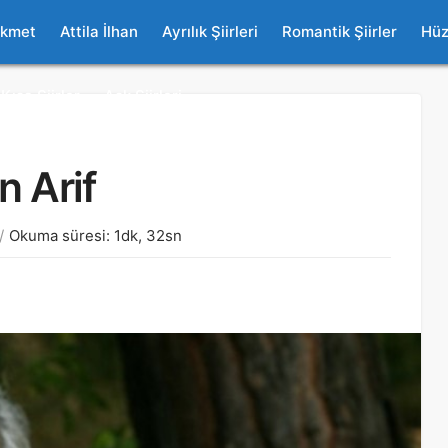
ikmet
Attila İlhan
Ayrılık Şiirleri
Romantik Şiirler
Hüz
Kısa Şiirler
Aşk Şiirleri
 Arif
Okuma süresi: 1dk, 32sn