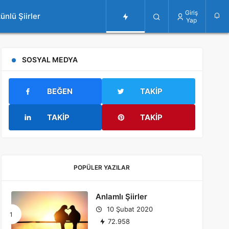
Giriş
ünlü Şiirler
Yap
SOSYAL MEDYA
BEĞEN
TAKIP
TAKIP
TAKIP
POPÜLER YAZILAR
Anlamlı Şiirler
10 Şubat 2020
72.958