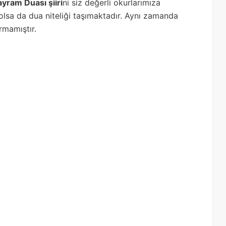
ayram Duası şiiri
ni siz değerli okurlarımıza
r olsa da dua niteliği taşımaktadır. Aynı zamanda
urmamıştır.