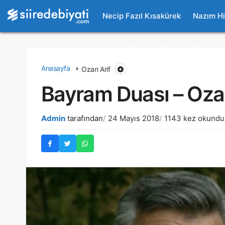
Necip Fazıl Kısakürek
Nazım H
Uzun Şiirler
Etkileyici Şiirler
Anasayfa
Ozan Arif
Bayram Duası – Ozan
Admin
tarafından
24 Mayıs 2018
1143 kez okundu