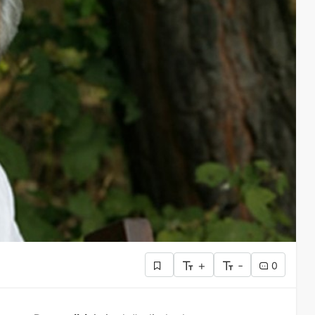
+
-
0