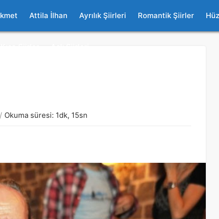
ikmet
Attila İlhan
Ayrılık Şiirleri
Romantik Şiirler
Hüz
Kısa Şiirler
Aşk Şiirleri
Okuma süresi: 1dk, 15sn