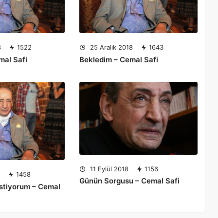
8
1522
25 Aralık 2018
1643
mal Safi
Bekledim – Cemal Safi
11 Eylül 2018
1156
8
1458
Günün Sorgusu – Cemal Safi
stiyorum – Cemal