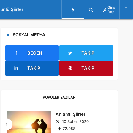
Giriş
ünlü Şiirler
Yap
SOSYAL MEDYA
BEĞEN
TAKIP
TAKIP
TAKIP
POPÜLER YAZILAR
Anlamlı Şiirler
10 Şubat 2020
72.958