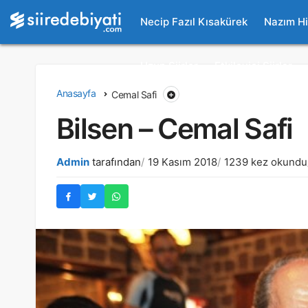
Necip Fazıl Kısakürek
Nazım H
Uzun Şiirler
Etkileyici Şiirler
Anasayfa
Cemal Safi
Bilsen – Cemal Safi
Admin
tarafından
19 Kasım 2018
1239 kez okundu