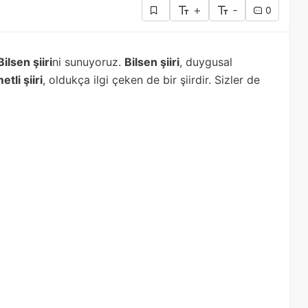
+
-
0
ilsen şiiri
ni sunuyoruz.
Bilsen şiiri
, duygusal
tli şiiri
, oldukça ilgi çeken de bir şiirdir. Sizler de