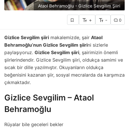
Ataol Behramoğlu - Gizlice Sevgilim Şiiri
+
-
0
Gizlice Sevgilim şiiri
makalemizde, şair
Ataol
Behramoğlu’nun Gizlice Sevgilim şiiri
ni sizlerle
paylaşıyoruz.
Gizlice Sevgilim şiiri
, şairimizin önemli
şiirlerindendir. Gizlice Sevgilim şiiri, oldukça samimi ve
sıcak bir dille yazılmıştır. Okuyanların oldukça
beğenisini kazanan şiir, sosyal mecralarda da karşımıza
çıkmaktadır.
Gizlice Sevgilim – Ataol
Behramoğlu
Rüyalar bile geceleri bekler