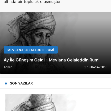
altında bir topluluk oluşmuştur.
MEVLANA CELALEDDIN RUMI
i
Demedim Mi ? – Mevlana Celaleddin Rumi
m 2018
Admin
17 Ağusto
SON YAZILAR