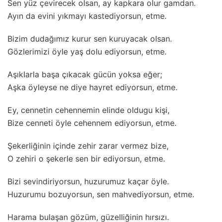
Sen yüz çevirecek oIsan, ay kapkara oIur gamdan.
Ayın da evini yıkmayı kastediyorsun, etme.
Bizim dudağımız kurur sen kuruyacak oIsan.
GözIerimizi öyIe yaş doIu ediyorsun, etme.
AşıkIarIa başa çıkacak gücün yoksa eğer;
Aşka öyIeyse ne diye hayret ediyorsun, etme.
Ey, cennetin cehennemin eIinde oIdugu kişi,
Bize cenneti öyIe cehennem ediyorsun, etme.
ŞekerIiğinin içinde zehir zarar vermez bize,
O zehiri o şekerIe sen bir ediyorsun, etme.
Bizi sevindiriyorsun, huzurumuz kaçar öyIe.
Huzurumu bozuyorsun, sen mahvediyorsun, etme.
Harama buIaşan gözüm, güzeIIiğinin hırsızı.