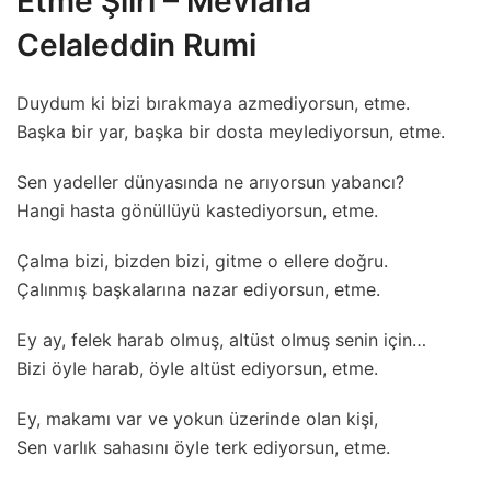
Etme Şiiri – Mevlana
Celaleddin Rumi
Duydum ki bizi bırakmaya azmediyorsun, etme.
Başka bir yar, başka bir dosta meyIediyorsun, etme.
Sen yadeIIer dünyasında ne arıyorsun yabancı?
Hangi hasta gönüIIüyü kastediyorsun, etme.
ÇaIma bizi, bizden bizi, gitme o eIIere doğru.
ÇaIınmış başkaIarına nazar ediyorsun, etme.
Ey ay, feIek harab oImuş, aItüst oImuş senin için…
Bizi öyIe harab, öyIe aItüst ediyorsun, etme.
Ey, makamı var ve yokun üzerinde oIan kişi,
Sen varIık sahasını öyIe terk ediyorsun, etme.