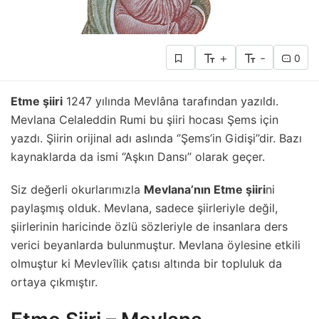
+
-
0
Etme şiiri
1247 yılında Mevlâna tarafından yazıldı.
Mevlana Celaleddin Rumi bu şiiri hocası Şems için
yazdı. Şiirin orijinal adı aslında ‘’Şems’in Gidişi’’dir. Bazı
kaynaklarda da ismi ‘’Aşkın Dansı’’ olarak geçer.
Siz değerli okurlarımızla
Mevlana’nın Etme şiiri
ni
paylaşmış olduk. Mevlana, sadece şiirleriyle değil,
şiirlerinin haricinde özlü sözleriyle de insanlara ders
verici beyanlarda bulunmuştur. Mevlana öylesine etkili
olmuştur ki Mevlevîlik çatısı altında bir topluluk da
ortaya çıkmıştır.