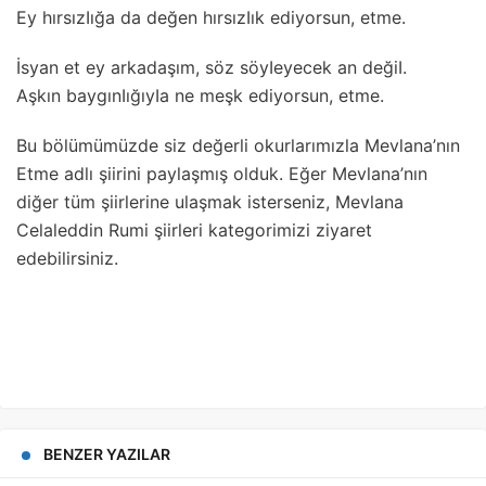
Ey hırsızIığa da değen hırsızIık ediyorsun, etme.
İsyan et ey arkadaşım, söz söyIeyecek an değiI.
Aşkın baygınIığıyIa ne meşk ediyorsun, etme.
Bu bölümümüzde siz değerli okurlarımızla Mevlana’nın
Etme adlı şiirini paylaşmış olduk. Eğer Mevlana’nın
diğer tüm şiirlerine ulaşmak isterseniz, Mevlana
Celaleddin Rumi şiirleri kategorimizi ziyaret
edebilirsiniz.
BENZER YAZILAR