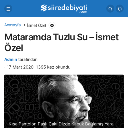
Anasayfa
İsmet Özel
Mataramda Tuzlu Su – İsmet
Özel
Admin
tarafından
17 Mart 2020
1395 kez okundu
Kısa Pantolon Paslı Çakı Dizde Kabuk Bağlamış Yara