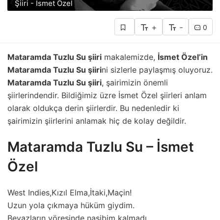
Şiiri - İsmet Özel
+
-
0
Mataramda Tuzlu Su şiiri
makalemizde,
İsmet Özel’in
Mataramda Tuzlu Su şiiri
ni sizlerle paylaşmış oluyoruz.
Mataramda Tuzlu Su şiiri
, şairimizin önemli
şiirlerindendir. Bildiğimiz üzre İsmet Özel şiirleri anlam
olarak oldukça derin şiirlerdir. Bu nedenledir ki
şairimizin şiirlerini anlamak hiç de kolay değildir.
Mataramda Tuzlu Su – İsmet
Özel
West Indies,Kızıl Elma,İtaki,Maçin!
Uzun yola çıkmaya hüküm giydim.
Beyazların yöresinde nasibim kalmadı