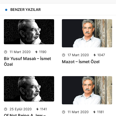
BENZER YAZILAR
11 Mart 2020
1190
17 Mart 2020
1047
Bir Yusuf Masalı – İsmet
Mazot – İsmet Özel
Özel
25 Eylül 2020
1141
11 Mart 2020
1181
Of Not Being A Jew –