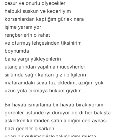
cesur ve onurlu diyecekler
halbuki suskun ve kederliyim
korsanlardan kaptığım gürlek nara
işime yaramıyor
rençberlerin o rahat
ve oturmuş lehçesinden tiksinirim
boynumda
bana yargı yükleyenlerin
utançlarından yapılma mücevherler
sırtımda sağır kantarı gizli bilgilerin
mataramdaki suya tuz ekledim, azığım yok
uzun yola çıkmaya hüküm giydim.
Bir hayatı,ısmarlama bir hayatı bırakıyorum
görenler üstünde iyi duruyor derdi her bakışta
askerken kantinden satın aldığım cep aynası
bazı geceler çıkarken
uçarı bir gülümseyişle takındığım muşta