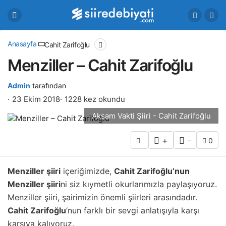
Anasayfa
Cahit Zarifoğlu
Menziller – Cahit Zarifoğlu
Admin
tarafından
23 Ekim 2018
1228 kez okundu
Akşam Vakti Şiiri - Cahit Zarifoğlu
+
-
0
Menziller şiiri
içeriğimizde,
Cahit Zarifoğlu’nun
Menziller şiiri
ni siz kıymetli okurlarımızla paylaşıyoruz.
Menziller şiiri, şairimizin önemli şiirleri arasındadır.
Cahit Zarifoğlu
‘nun farklı bir sevgi anlatışıyla karşı
karşıya kalıyoruz.