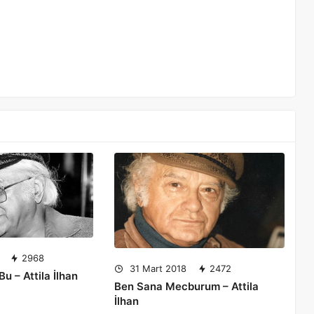
2968
31 Mart 2018
2472
u – Attila İlhan
Ben Sana Mecburum – Attila
İlhan