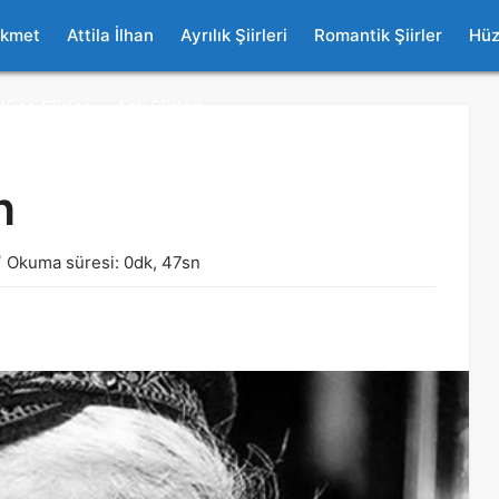
ikmet
Attila İlhan
Ayrılık Şiirleri
Romantik Şiirler
Hüz
Kısa Şiirler
Aşk Şiirleri
n
Okuma süresi: 0dk, 47sn