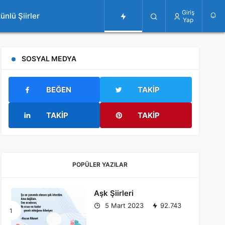
Giriş
ünlü Şiirler
Yap
SOSYAL MEDYA
BEĞEN
TAKIP
TAKIP
TAKIP
POPÜLER YAZILAR
Aşk Şiirleri
5 Mart 2023
92.743