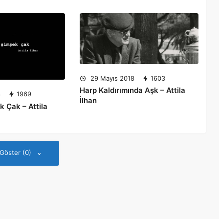
29 Mayıs 2018
1603
Harp Kaldırımında Aşk – Attila
8
1969
İlhan
k Çak – Attila
 Göster (0)