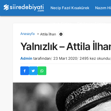
Necip Fazıl Kısakürek
Nazım H
Uzun Şiirler
Etkileyici Şiirler
Anasayfa
Attila İlhan
Yalnızlık – Attila İlha
Admin
tarafından
23 Mart 2020
2495 kez okundu