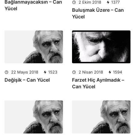
Bağlanmayacaksın – Can
2 Ekim 2018
1377
Yücel
Buluşmak Üzere – Can
Yücel
2 Nisan 2018
1594
22 Mayıs 2018
1523
Farzet Hiç Ayrılmadık –
Değişik – Can Yücel
Can Yücel