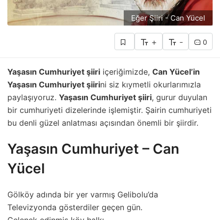
Eğer Şiiri - Can Yücel
+
-
0
Yaşasın Cumhuriyet şiiri
içeriğimizde,
Can Yücel’in
Yaşasın Cumhuriyet şiiri
ni siz kıymetli okurlarımızla
paylaşıyoruz.
Yaşasın Cumhuriyet şiiri
, gurur duyulan
bir cumhuriyeti dizelerinde işlemiştir. Şairin cumhuriyeti
bu denli güzel anlatması açısından önemli bir şiirdir.
Yaşasın Cumhuriyet – Can
Yücel
Gölköy adında bir yer varmış Gelibolu’da
Televizyonda gösterdiler geçen gün.