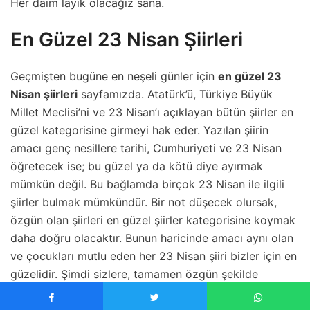
Her daim layık olacağız sana.
En Güzel 23 Nisan Şiirleri
Geçmişten bugüne en neşeli günler için
en güzel 23
Nisan şiirleri
sayfamızda. Atatürk’ü, Türkiye Büyük
Millet Meclisi’ni ve 23 Nisan’ı açıklayan bütün şiirler en
güzel kategorisine girmeyi hak eder. Yazılan şiirin
amacı genç nesillere tarihi, Cumhuriyeti ve 23 Nisan
öğretecek ise; bu güzel ya da kötü diye ayırmak
mümkün değil. Bu bağlamda birçok 23 Nisan ile ilgili
şiirler bulmak mümkündür. Bir not düşecek olursak,
özgün olan şiirleri en güzel şiirler kategorisine koymak
daha doğru olacaktır. Bunun haricinde amacı aynı olan
ve çocukları mutlu eden her 23 Nisan şiiri bizler için en
güzelidir. Şimdi sizlere, tamamen özgün şekilde
yazılmış olan en güzel şiirlerimizden birkaç tanesini