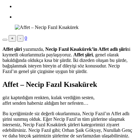
0
+
-
Affet şiiri
yazımızda,
Necip Fazıl Kısakürek’in Affet adlı şiiri
ni
kıymetli okurlarımızla paylaşıyoruz.
Affet şiiri
, genel olarak
bakıldığında oldukça kısa bir şiirdir. İki dizeden oluşan bu şiirde,
bağışlanmak isteyen bireyin af dileyişi söz konusudur. Necip
Fazıl’ın genel şiir çizgisine uygun bir şiirdir.
Affet – Necip Fazıl Kısakürek
göz kaptırdığım renkten, kulak verdiğim sesten,
affet senden habersiz aldığım her nefesten…
Bu içeriğimizde siz değerli okurlarımıza, Necip Fazıl’ın Affet adlı
şirini sunmuş olduk. Eğer Necip Fazıl’ın tüm şiirlerine ulaşmak
isterseniz, Necip Fazıl Kısakürek şiirleri kategorimizi ziyaret
edebilirsiniz. Necip Fazıl gibi; Orhan Şaik Gökyay, Nurullah Genç
ve daha birçok şairimizin şiirlerine de sayfamızdan ulaşabilirsiniz.