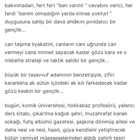
bakınmadan, fert fert “ben varım! ” cevabını verici, her
ferdi “benim olmadığım yerde kimse yoktur! ”
duygusuna sahip bir dava ahlâkını pırıldatıcı bir
gençlik…
can taşıma liyakatini, canların canı uğrunda can
vermeyi cana minnet sayacak kadar gözü kara ve o
nisbette strateji ve taktik sahibi bir gençlik…
büyük bir tasavvuf adamının benzetişiyle, zifiri
karanlıkta ak sütün içindeki ak kılı farkedecek kadar
gözü keskin bir gençlik…
bugün, komik üniversitesi, hokkabaz profesörü, yalancı
ders kitabı, çıkartma kağıdı şehri, muzahrafat kanalı
sokağı, fuhş albümü gazetesi, şaşkına dönmüş ailesi ve
daha nesi ve nesi, hasılı, güya kendisini yetiştirecek
bütün cemiyet müesseselerinden aldığı zehirli tesiri