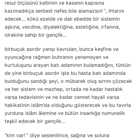
resul ölçüsünü kalbinin ve kasanın kapısına
kazımadıkça serbest nefes bile alamazsın! “, ihtarını
edecek… kökü ezelde ve dalı ebedde bir sistemin
aşkına, vecdine, diyalektiğine, estetiğine, irfanına,
idrakine sahip bir gençlik…
birbuçuk asırdır yanıp kavrulan, bunca keşfine ve
oyuncağına rağmen buhranını yenemeyen ve
kurtuluşunu arayan batı adamının bulamadığını, türkün
de yine birbuçuk asırdır işte bu hasta batı adamında
bulduğunu sandığı şeyi, o mübarek oluş sırrını çözecek
ve her sistem ve mezhep, ortada ne kadar hastalık
varsa tedavisinin ve ne kadar cennet hayali varsa
hakikatinin islâm’da olduğunu gösterecek ve bu tavırla
yurduna islâm âlemine ve bütün insanlığa numunelik
teşkil edecek bir gençlik…
“kim var! ” diye seslenilince, sağına ve soluna