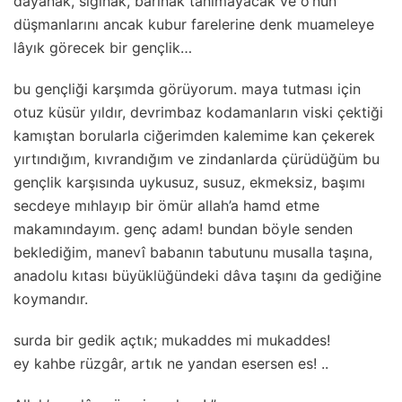
dayanak, sığınak, barınak tanımayacak ve o’nun
düşmanlarını ancak kubur farelerine denk muameleye
lâyık görecek bir gençlik…
bu gençliği karşımda görüyorum. maya tutması için
otuz küsür yıldır, devrimbaz kodamanların viski çektiği
kamıştan borularla ciğerimden kalemime kan çekerek
yırtındığım, kıvrandığım ve zindanlarda çürüdüğüm bu
gençlik karşısında uykusuz, susuz, ekmeksiz, başımı
secdeye mıhlayıp bir ömür allah’a hamd etme
makamındayım. genç adam! bundan böyle senden
beklediğim, manevî babanın tabutunu musalla taşına,
anadolu kıtası büyüklüğündeki dâva taşını da gediğine
koymandır.
surda bir gedik açtık; mukaddes mi mukaddes!
ey kahbe rüzgâr, artık ne yandan esersen es! ..