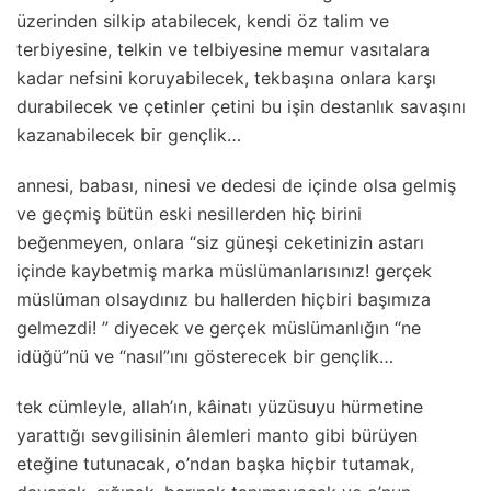
üzerinden silkip atabilecek, kendi öz talim ve
terbiyesine, telkin ve telbiyesine memur vasıtalara
kadar nefsini koruyabilecek, tekbaşına onlara karşı
durabilecek ve çetinler çetini bu işin destanlık savaşını
kazanabilecek bir gençlik…
annesi, babası, ninesi ve dedesi de içinde olsa gelmiş
ve geçmiş bütün eski nesillerden hiç birini
beğenmeyen, onlara “siz güneşi ceketinizin astarı
içinde kaybetmiş marka müslümanlarısınız! gerçek
müslüman olsaydınız bu hallerden hiçbiri başımıza
gelmezdi! ” diyecek ve gerçek müslümanlığın “ne
idüğü”nü ve “nasıl”ını gösterecek bir gençlik…
tek cümleyle, allah’ın, kâinatı yüzüsuyu hürmetine
yarattığı sevgilisinin âlemleri manto gibi bürüyen
eteğine tutunacak, o’ndan başka hiçbir tutamak,