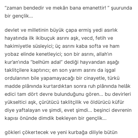
“zaman bendedir ve mekân bana emanettir! ” şuurunda
bir gençlik…
devlet ve milletinin büyük çapa ermiş yedi asırlık
hayatında ilk ikibuçuk asrını aşk, vecd, fetih ve
hakimiyetle süsleyici; üç asrını kaba softa ve ham
yobaz elinde kenetleyici; son bir asrını, allah’ın
kur’an’ında “belhüm adal” dediği hayvandan aşağı
taklitçilere kaptırıcı; en son yarım asrını da işgal
ordularının bile yapamayacağı bir cinayetle, türkü
madde plânında kurtardıktan sonra ruh plânında helâk
edici tam dört devre bulunduğunu gören… bu devirleri
yükseltici aşk, çürütücü taklitçilik ve öldürücü küfür
diye yaftalayan ve şimdi, evet şimdi… beşinci devrenin
kapısı önünde dimdik bekleyen bir gençlik…
gökleri çökertecek ve yeni kurbağa diliyle bütün