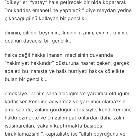
“dikey”leri “yatay” hale getirecek bir nida kopararak
“mukaddes emaneti ne yaptınız? ” diye meydan yerine
çıkacağı günü kollayan bir gençlik…
dininin, dilinin, beyninin, ilminin, ırzının, evinin, kininin,
öcünün davacısı bir gençlik…
halka değil hakka inanan, meclisinin duvarında
“hakimiyet hakkındır” düsturuna hasret çeken, gerçek
adaleti bu inanışta ve halis hürriyeti hakka kölelikte
bulan bir gençlik…
emekçiye “benim sana acıdığım ve yardımcı olduğum
kadar sen kendine acıyamaz ve yardımcı olamazsın!
ama sen de, zulüm gördüğün iddiasiyle, kendi kendine
hakkı ezmekte ve en zalim patronlardan daha zalim
istismarcılara yakanı kaptırmakta başıboş
bırakılamazsın! “, kapitaliste ise “allah buyruğunu ve