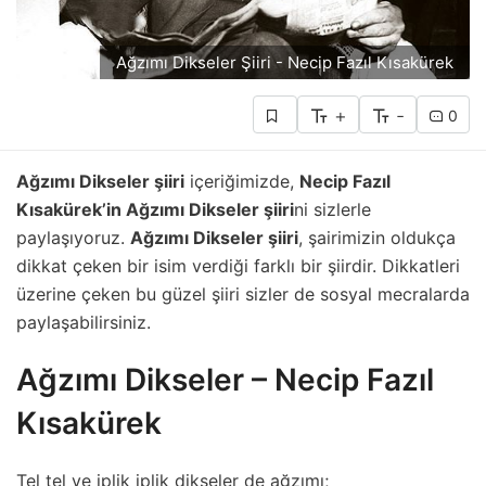
Ağzımı Dikseler Şiiri - Necip Fazıl Kısakürek
+
-
0
Ağzımı Dikseler şiiri
içeriğimizde,
Necip Fazıl
Kısakürek’in Ağzımı Dikseler şiiri
ni sizlerle
paylaşıyoruz.
Ağzımı Dikseler şiiri
, şairimizin oldukça
dikkat çeken bir isim verdiği farklı bir şiirdir. Dikkatleri
üzerine çeken bu güzel şiiri sizler de sosyal mecralarda
paylaşabilirsiniz.
Ağzımı Dikseler – Necip Fazıl
Kısakürek
Tel tel ve iplik iplik dikseler de ağzımı;