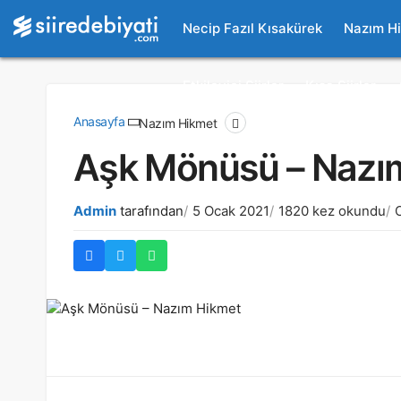
Necip Fazıl Kısakürek
Nazım H
Etkileyici Şiirler
Kısa Şiirler
Anasayfa
Nazım Hikmet
Aşk Mönüsü – Nazı
Admin
tarafından
5 Ocak 2021
1820 kez okundu