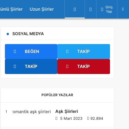
Giriş
ünlü Şiirler
Uzun Şiirler
Yap
SOSYAL MEDYA
BEĞEN
TAKIP
TAKIP
TAKIP
POPÜLER YAZILAR
Aşk Şiirleri
5 Mart 2023
92.894