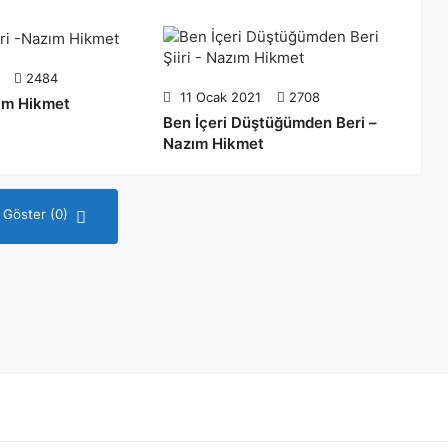
2484
11 Ocak 2021
2708
zım Hikmet
Ben İçeri Düştüğümden Beri –
Nazım Hikmet
 Göster (0)