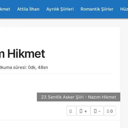
ikmet
Attila İlhan
Ayrılık Şiirleri
Romantik Şiirler
Hüz
Aşk Şiirleri
m Hikmet
Okuma süresi: 0dk, 48sn
23 Sentlik Asker Şiiri - Nazım Hikmet
+
-
0