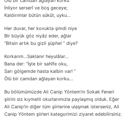
Ölü bir camdan ağlayan korku
İnliyor serserî ve boş geceye;
Kaldırımlar bütün sükût, uyku…
Her duvar, her kovukta şimdi niye
Bir büyük göz niyâz eder, ağlar
“Bitsin artık bu gizli şüphe! ” diye?
Korkarım…Saklanır heyulâlar…
Bana der: “İşte bir sahîfe oku,
Sarı gölgemde hasta kalbin var! ”
Ölü bir camdan ağlayan korku…
Bu bölümümüzde Ali Canip Yöntem’in Sokak Feneri
şiirini siz kıymetli okurlarımızla paylaşmış olduk. Eğer
Ali Canip’in diğer tüm şiirlerine ulaşmak isterseniz, Ali
Canip Yöntem şiirleri kategorimizi ziyaret edebilirsiniz.