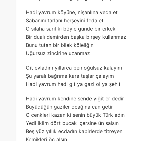
Hadi yavrum köyüne, nişanlına veda et
Sabanını tarlanı herşeyini feda et
O silaha sarıl ki böyle günde bir erkek
Bir dualı demirden başka birşey kullanmaz
Bunu tutan bir bilek köleliğin
Uğursuz zincirine uzanmaz
Git evladım yıllarca ben oğulsuz kalayım
Şu yaralı bağrıma kara taşlar çalayım
Hadi yavrum hadi git ya gazi ol ya şehit
Hadi yavrum kendine sende yiğit er dedir
Büyüdüğün gaziler ocağına can getir
O cenkleri kazan ki senin büyük Türk adın
Yedi iklim dört bucak içersine ün salsın
Beş yüz yıllık ecdadın kabirlerde titreyen
Kemikleri öç alsın