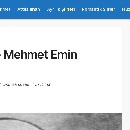
ikmet
Attila İlhan
Ayrılık Şiirleri
Romantik Şiirler
Hüz
Kısa Şiirler
Aşk Şiirleri
 – Mehmet Emin
Okuma süresi: 1dk, 51sn