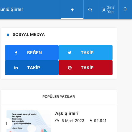
Giriş
ünlü Şiirler
Yap
SOSYAL MEDYA
BEĞEN
TAKIP
TAKIP
TAKIP
POPÜLER YAZILAR
Aşk Şiirleri
5 Mart 2023
92.941