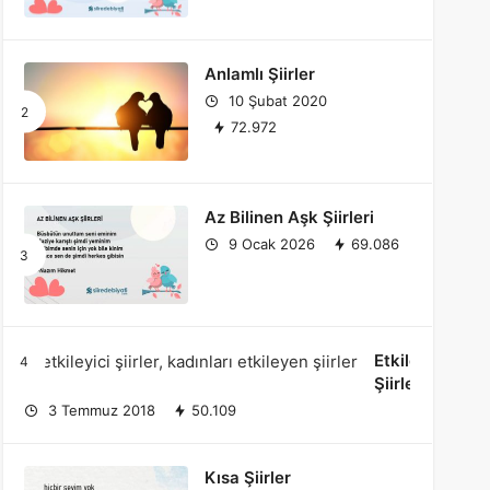
Anlamlı Şiirler
10 Şubat 2020
72.972
Az Bilinen Aşk Şiirleri
9 Ocak 2026
69.086
Etkileyici
Şiirler
3 Temmuz 2018
50.109
Kısa Şiirler