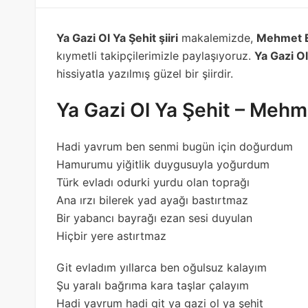
Ya Gazi Ol Ya Şehit şiiri
makalemizde,
Mehmet Em
kıymetli takipçilerimizle paylaşıyoruz.
Ya Gazi Ol 
hissiyatla yazılmış güzel bir şiirdir.
Ya Gazi Ol Ya Şehit – Meh
Hadi yavrum ben senmi bugün için doğurdum
Hamurumu yiğitlik duygusuyla yoğurdum
Türk evladı odurki yurdu olan toprağı
Ana ırzı bilerek yad ayağı bastırtmaz
Bir yabancı bayrağı ezan sesi duyulan
Hiçbir yere astırtmaz
Git evladım yıllarca ben oğulsuz kalayım
Şu yaralı bağrıma kara taşlar çalayım
Hadi yavrum hadi git ya gazi ol ya şehit