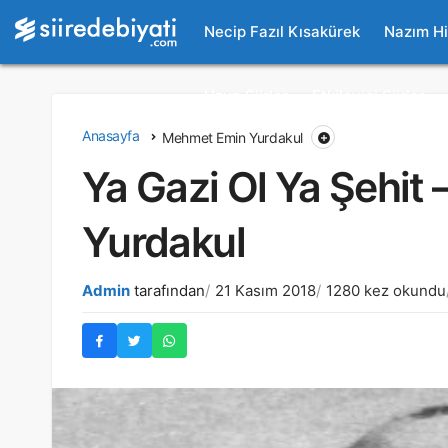
Necip Fazıl Kısakürek
Nazım H
Uzun Şiirler
Etkileyici Şiirler
Anasayfa
Mehmet Emin Yurdakul
Ya Gazi Ol Ya Şehit
Yurdakul
Admin
tarafından
21 Kasım 2018
1280 kez okundu