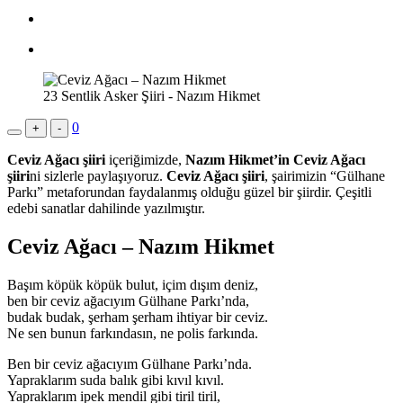
23 Sentlik Asker Şiiri - Nazım Hikmet
0
+
-
Ceviz Ağacı şiiri
içeriğimizde,
Nazım Hikmet’in Ceviz Ağacı
şiiri
ni sizlerle paylaşıyoruz.
Ceviz Ağacı şiiri
, şairimizin “Gülhane
Parkı” metaforundan faydalanmış olduğu güzel bir şiirdir. Çeşitli
edebi sanatlar dahilinde yazılmıştır.
Ceviz Ağacı – Nazım Hikmet
Başım köpük köpük bulut, içim dışım deniz,
ben bir ceviz ağacıyım Gülhane Parkı’nda,
budak budak, şerham şerham ihtiyar bir ceviz.
Ne sen bunun farkındasın, ne polis farkında.
Ben bir ceviz ağacıyım Gülhane Parkı’nda.
Yapraklarım suda balık gibi kıvıl kıvıl.
Yapraklarım ipek mendil gibi tiril tiril,