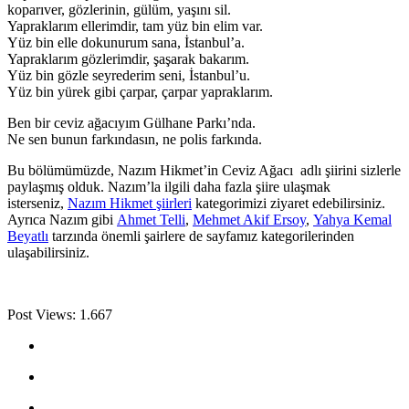
koparıver, gözlerinin, gülüm, yaşını sil.
Yapraklarım ellerimdir, tam yüz bin elim var.
Yüz bin elle dokunurum sana, İstanbul’a.
Yapraklarım gözlerimdir, şaşarak bakarım.
Yüz bin gözle seyrederim seni, İstanbul’u.
Yüz bin yürek gibi çarpar, çarpar yapraklarım.
Ben bir ceviz ağacıyım Gülhane Parkı’nda.
Ne sen bunun farkındasın, ne polis farkında.
Bu bölümümüzde, Nazım Hikmet’in Ceviz Ağacı adlı şiirini sizlerle
paylaşmış olduk. Nazım’la ilgili daha fazla şiire ulaşmak
isterseniz,
Nazım Hikmet şiirleri
kategorimizi ziyaret edebilirsiniz.
Ayrıca Nazım gibi
Ahmet Telli
,
Mehmet Akif Ersoy
,
Yahya Kemal
Beyatlı
tarzında önemli şairlere de sayfamız kategorilerinden
ulaşabilirsiniz.
Post Views:
1.667